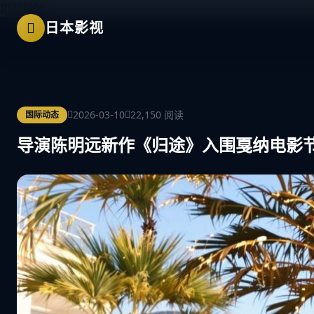
跳过导航
日本影视
2026-03-10
22,150 阅读
国际动态
导演陈明远新作《归途》入围戛纳电影