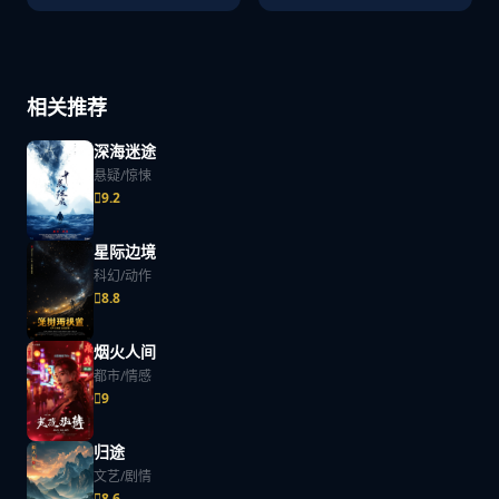
相关推荐
深海迷途
悬疑/惊悚
9.2
星际边境
科幻/动作
8.8
烟火人间
都市/情感
9
归途
文艺/剧情
8.6