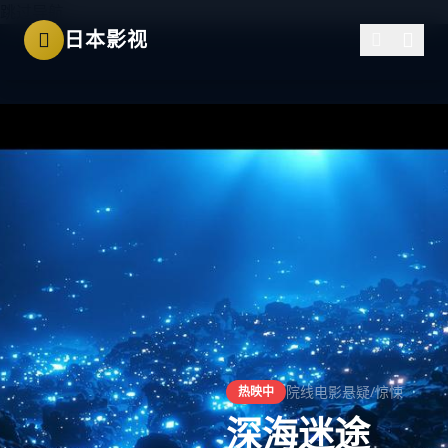
跳过导航
日本影视
院线电影
悬疑/惊悚
热映中
深海迷途