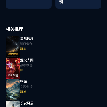
琪
相关推荐
星际边境
科幻/动作
8.8
烟火人间
都市/情感
9
归途
文艺/剧情
8.6
长安风云