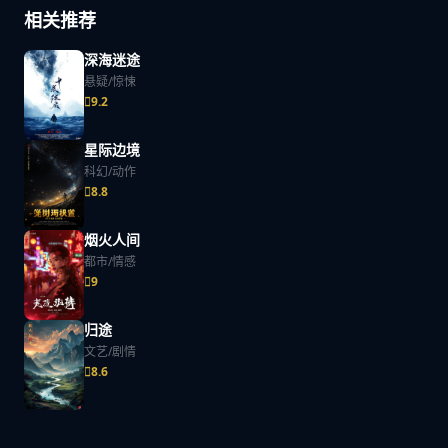
相关推荐
深海迷途
悬疑/惊悚
9.2
星际边境
科幻/动作
8.8
烟火人间
都市/情感
9
归途
文艺/剧情
8.6