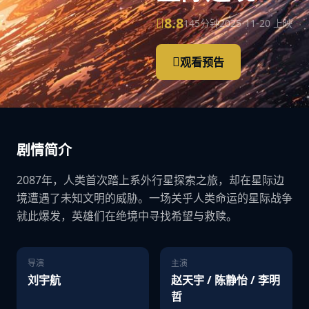
8.8
145分钟
2025-11-20 上映
观看预告
剧情简介
2087年，人类首次踏上系外行星探索之旅，却在星际边
境遭遇了未知文明的威胁。一场关乎人类命运的星际战争
就此爆发，英雄们在绝境中寻找希望与救赎。
导演
主演
刘宇航
赵天宇 / 陈静怡 / 李明
哲