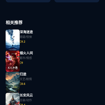
相关推荐
深海迷途
悬疑/惊悚
9.2
烟火人间
都市/情感
9
归途
文艺/剧情
8.6
长安风云
古装/动作
8.4